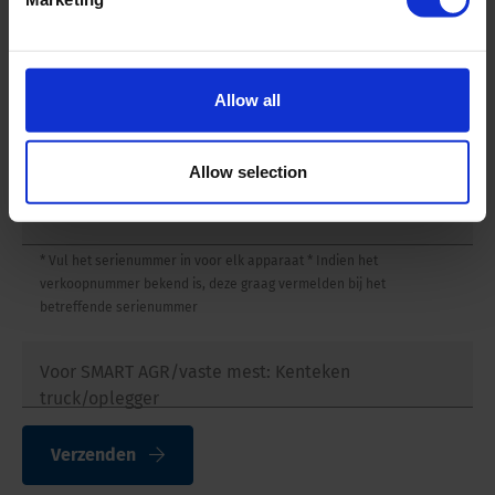
verkoopnummer bekend is, deze graag vermelden bij het
betreffende serienummer
Allow all
Serienummer GR
Allow selection
* Vul het serienummer in voor elk apparaat * Indien het
verkoopnummer bekend is, deze graag vermelden bij het
betreffende serienummer
Voor SMART AGR/vaste mest: Kenteken
truck/oplegger
Verzenden