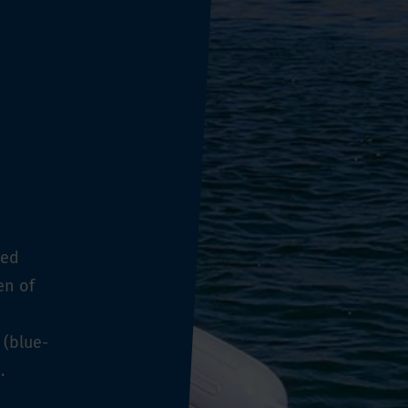
oed
en of
 (blue-
.