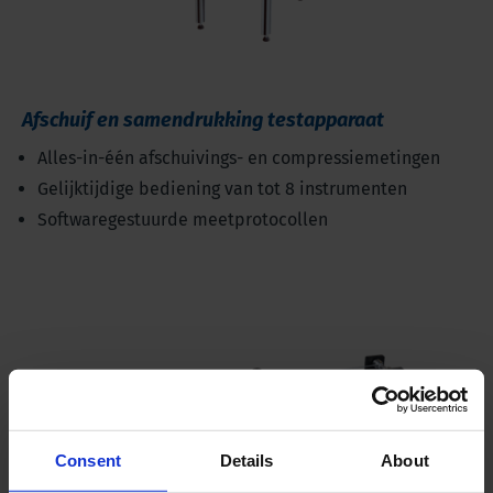
Afschuif en samendrukking testapparaat
Alles-in-één afschuivings- en compressiemetingen
Gelijktijdige bediening van tot 8 instrumenten
Softwaregestuurde meetprotocollen
Consent
Details
About