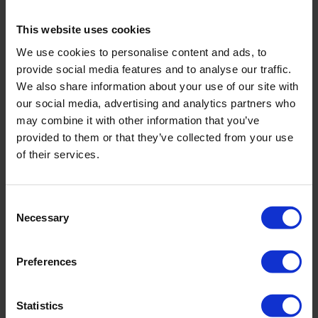
This website uses cookies
We use cookies to personalise content and ads, to
provide social media features and to analyse our traffic.
We also share information about your use of our site with
our social media, advertising and analytics partners who
Oppervlakte afschuif apparaat
may combine it with other information that you’ve
Eenvoudige handmatige bediening
provided to them or that they’ve collected from your use
Nauwkeurige meetmethode, digitale uitlezer
of their services.
Ontwikkeld in samenwerking met Christian-Albrechts
Universiteit, Kiel
Consent
Necessary
Selection
Preferences
Statistics