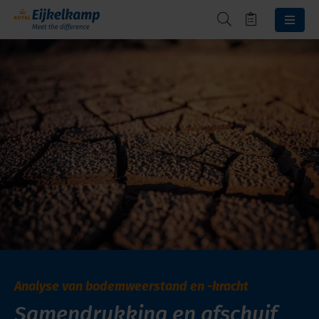
Analyse van bodemweerstand en -kracht
Samendrukking en afschuif