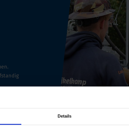
men.
fstandig
Details