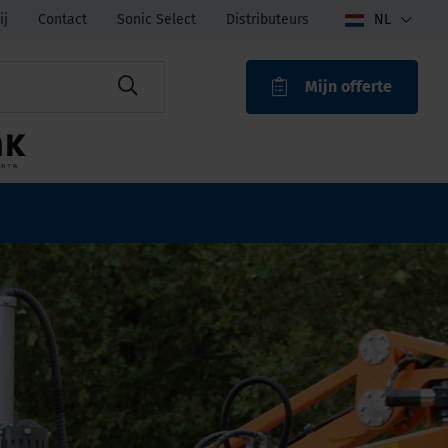
ij
Contact
Sonic Select
Distributeurs
NL
Mijn offerte
ROAK