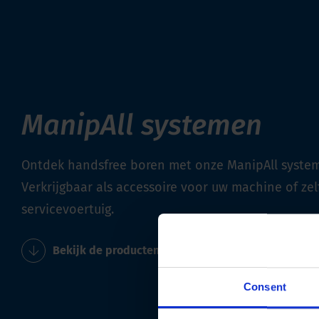
ManipAll systemen
Ontdek handsfree boren met onze ManipAll syste
Verkrijgbaar als accessoire voor uw machine of zel
servicevoertuig.
Bekijk de producten
Consent