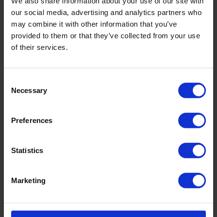
We also share information about your use of our site with
our social media, advertising and analytics partners who
may combine it with other information that you’ve
We zijn enthousiast over de mogelijkheden die deze
provided to them or that they’ve collected from your use
samenwerking biedt en kijken ernaar uit om samen te
of their services.
werken aan een duurzamere wereld!
Over PureTerra
Consent
Necessary
Selection
PureTerra
is een in Nederland gevestigde,
gespecialiseerde VC die wereldwijd investeert in
Preferences
baanbrekende waterondernemers die het nieuwe
watertijdperk definiëren.
Statistics
Marketing