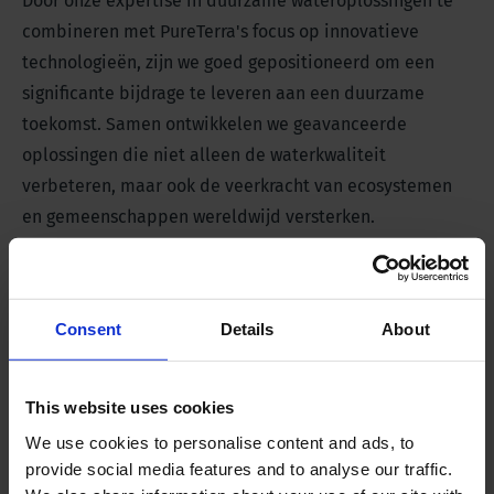
Door onze expertise in duurzame wateroplossingen te
combineren met PureTerra's focus op innovatieve
technologieën, zijn we goed gepositioneerd om een
significante bijdrage te leveren aan een duurzame
toekomst. Samen ontwikkelen we geavanceerde
oplossingen die niet alleen de waterkwaliteit
verbeteren, maar ook de veerkracht van ecosystemen
en gemeenschappen wereldwijd versterken.
Innovaties op het gebied van water-
en klimaatbestendigheid stimuleren
Consent
Details
About
Door middel van kennisdelingssessies en het scouten
en ondersteunen van scale-ups en startups willen we
This website uses cookies
een belangrijke impuls geven aan broodnodige
We use cookies to personalise content and ads, to
innovaties in de watersector. Deze samenwerking sluit
provide social media features and to analyse our traffic.
dan ook perfect aan bij onze missie met
Water Works
.