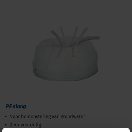
PE slang
Voor bemonstering van grondwater
Zeer voordelig