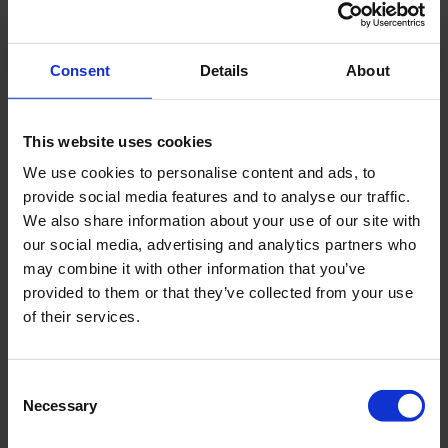
Geen ftalaten, metalen, kleurstoffen
Consent
Details
About
This website uses cookies
We use cookies to personalise content and ads, to
provide social media features and to analyse our traffic.
We also share information about your use of our site with
our social media, advertising and analytics partners who
may combine it with other information that you’ve
provided to them or that they’ve collected from your use
of their services.
Consent
Slangdispenser
Necessary
Selection
Voorkomt in de knoop raken van de slang