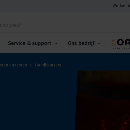
Werken b
Service & support
Ons bedrijf
ren en testen
Handboorsets