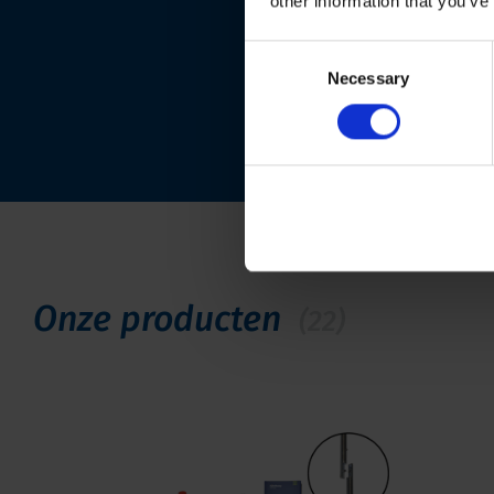
other information that you’ve
Consent
Necessary
Selection
Onze producten
(22)