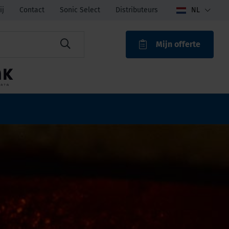
ij
Contact
Sonic Select
Distributeurs
NL
Mijn offerte
ROAK