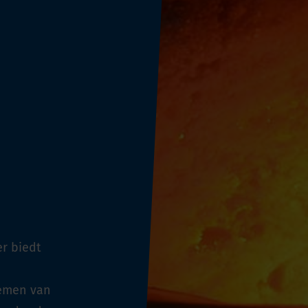
r biedt
e
emen van