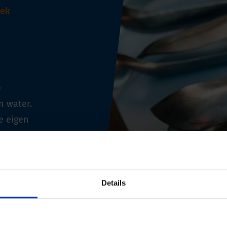
oek
e
 water.
e eigen
n in
derwijs-
electeer
t te
Details