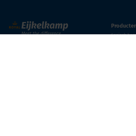
Producte
Sonisch bor
Sonderen (C
Nijverheidsstraat 9
Bodem bemon
6987 EN
Giesbeek
Water bemon
Nederland
+ 31 313 880 200
Sensoren en
info@eijkelkamp.com
Trainingen
Onderhoud