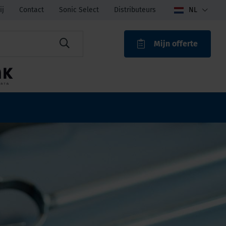
ij
Contact
Sonic Select
Distributeurs
NL
Mijn offerte
ROAK