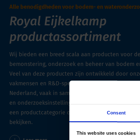
Alle benodigdheden voor bodem- en wateronderz
Royal Eijkelkamp
productassortiment
Wij bieden een breed scala aan producten voor d
bemonstering, onderzoek en beheer van bodem en
Veel van deze producten zijn ontwikkeld door onz
vakmensen en R&D-specialisten in onze vestiginge
Nederland, vaak in samenwerking met klanten, on
en onderzoeksinstellingen of lokale overheden. S
een productcategorie om het volledige assortimen
Consent
bekijken.
This website uses cookies