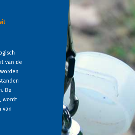
il
ogisch
it van de
 worden
rstanden
n. De
, wordt
n van