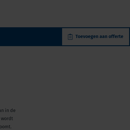
Toevoegen aan offerte
an in de
 wordt
roomt.