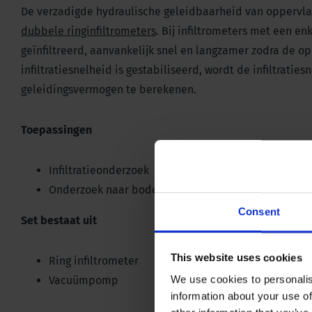
De verzadigde hydraulische geleidbaarheid van opperv
dubbele ringinfiltrometers
. Bij infiltrometers met een e
geïnfiltreerd, aanvankelijk snel en langzamer zodra de 
infiltratiesnelheid is gestabiliseerd, wordt de infiltrat
geleidingsvermogen te berekenen.
Toepassingen
Infiltratieonderzoek
Onderzoek naar bodemdoorlatendheid
Consent
Set bestaat uit
This website uses cookies
Ring infiltrometer
We use cookies to personalis
Vacuümpomp
information about your use of