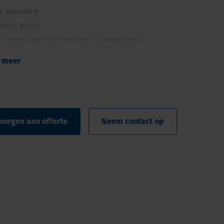
re spanning
einig water
an worden gescheiden van de watertoren
et wordt bepaald aan de hand van veranderingen in het
 meer
 in de watertoren
ter plaatse
voegen aan offerte
Neem contact op