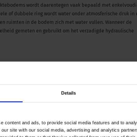
laktebodems wordt daarentegen vaak bepaald met enkelvoudi
nkele of dubbele ring wordt water onder atmosferische druk i
open ruimten in de bodem zich met water vullen. Wanneer de
iesnelheid gemeten en gebruikt om het verzadigde hydraulische
Details
e content and ads, to provide social media features and to analy
 our site with our social media, advertising and analytics partn