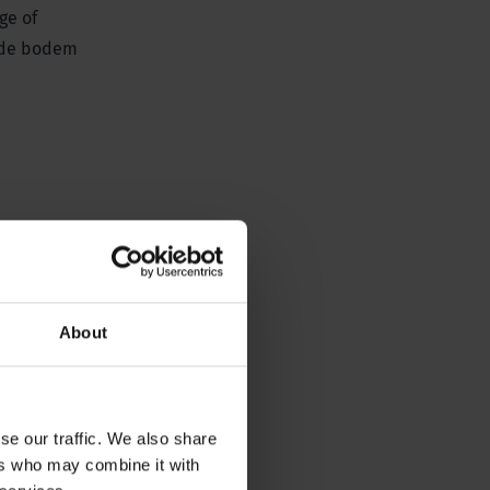
ge of
n de bodem
About
se our traffic. We also share
ers who may combine it with