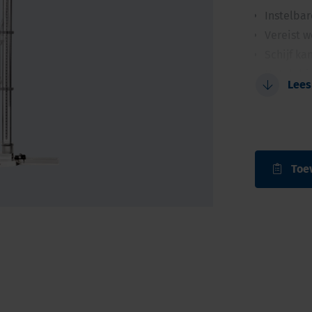
Instelba
Vereist w
Schijf k
Het debi
Lees
waterpeil
Metingen 
Toe