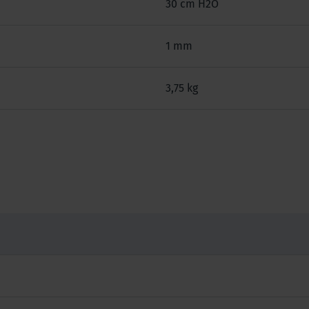
30 cm H2O
1 mm
3,75 kg