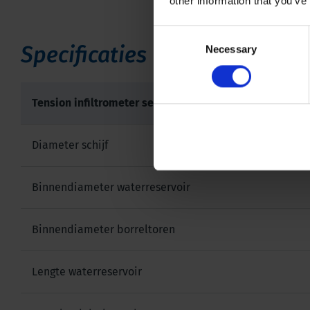
other information that you’ve
Consent
Specificaties
Necessary
Selection
Tension infiltrometer set
Diameter schijf
Binnendiameter waterreservoir
Binnendiameter borreltoren
Lengte waterreservoir