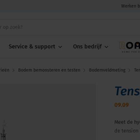
Werken b
Service & support
Ons bedrijf
rieën
Bodem bemonsteren en testen
Bodemveldmeting
Ten
Tens
09.09
Meet de hy
de tension 