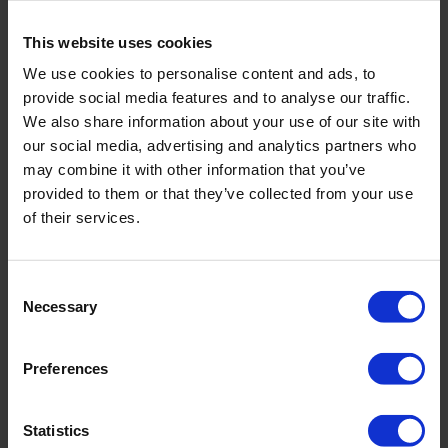
hydrologische modellen en laten zien hoeveel water er
is en eventuele fluctuaties.
This website uses cookies
We use cookies to personalise content and ads, to
provide social media features and to analyse our traffic.
We also share information about your use of our site with
Meten van waterpeil
our social media, advertising and analytics partners who
may combine it with other information that you’ve
provided to them or that they’ve collected from your use
of their services.
Consent
Necessary
Selection
Preferences
Statistics