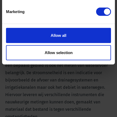
Marketing
Allow all
Meten van waterstroming
Allow selection
Voor het opstellen van de hydrologische waterbalans in
een bepaald gebied is ook het meten van waterafvoer
belangrijk. De stroomsnelheid is een indicatie voor
bijvoorbeeld de afvoer van drainagesystemen en
irrigatiekanalen maar ook het debiet in waterwegen.
Hiervoor leveren wij verschillende instrumenten die
nauwkeurige metingen kunnen doen, gemaakt van
materiaal dat bestand is tegen verschillende
omstandigheden.