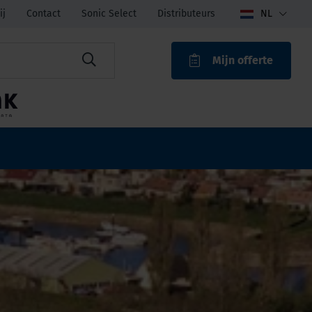
ij
Contact
Sonic Select
Distributeurs
NL
Mijn offerte
ROAK