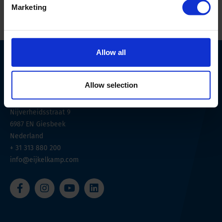
Marketing
Allow all
Allow selection
Nijverheidsstraat 9
6987 EN
Giesbeek
Nederland
+ 31 313 880 200
info@eijkelkamp.com