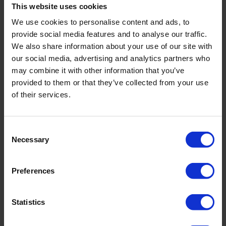
This website uses cookies
We use cookies to personalise content and ads, to
provide social media features and to analyse our traffic.
Contact informatie
We also share information about your use of our site with
our social media, advertising and analytics partners who
Adres
Unit 8, Beyers Office Park,
may combine it with other information that you’ve
30 Bosbok Rd, Randpark
provided to them or that they’ve collected from your use
Ridge
of their services.
Postcode
2160
Plaatsnaam
Johannesburg
Consent
Necessary
Selection
Land
ZA
Telefoon
+27 11 795 4317
Preferences
E-mailadres
leroux@geowater.co.za
Statistics
Website
https://www.geowater.co.za