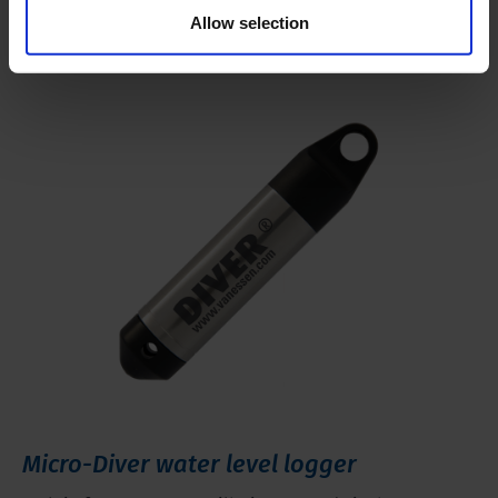
Geschikte producten voor deze
Allow selection
toepassing
Micro-Diver water level logger