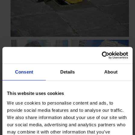
Consent
Details
About
This website uses cookies
'We hebben per meetlocatie twee peilbuizen geplaatst.
We use cookies to personalise content and ads, to
Deze worden deels handmatig en ter plekke en deels
provide social media features and to analyse our traffic.
telemetrisch (automatisch en op afstand) uitgelezen. In
We also share information about your use of our site with
our social media, advertising and analytics partners who
eerste instantie wilden we ze allemaal om de drie
may combine it with other information that you’ve
maanden handmatig uitlezen, maar dat bleek niet