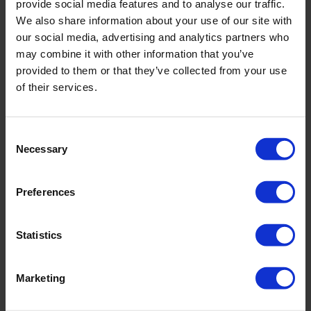
provide social media features and to analyse our traffic.
We also share information about your use of our site with
our social media, advertising and analytics partners who
may combine it with other information that you’ve
provided to them or that they’ve collected from your use
of their services.
Waarom de verhouding van
bodemcomponenten belangrijk is
Consent
Bodem is over het algemeen opgebouwd uit
Necessary
Selection
verschillende stoffen:
Preferences
• Vaste stoffen: minerale en organische delen
• Bodemvocht: voornamelijk water
Statistics
• Bodemlucht: een mengsel van meerdere gassen en
dampen
Marketing
Als er niet genoeg water en lucht is, wordt de groei