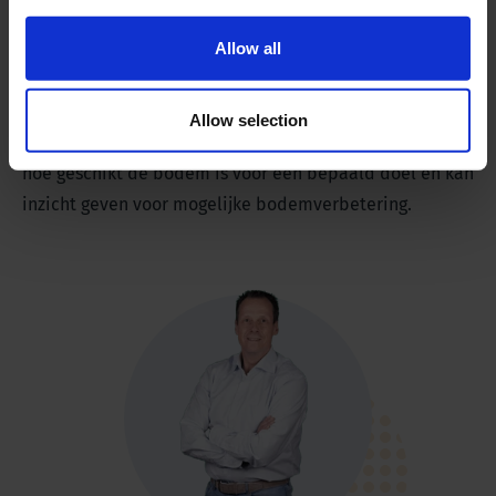
belemmerd. Maar als de grond te poreus is, neemt de
Allow all
sterkte af waardoor deze ook minder geschikt is voor
landbouw. Het is daarom belangrijk om de verhouding
te kennen tussen de hoeveelheid vaste massa, water en
Allow selection
lucht in een bepaald volume. Dit helpt om te bepalen
hoe geschikt de bodem is voor een bepaald doel en kan
inzicht geven voor mogelijke bodemverbetering.