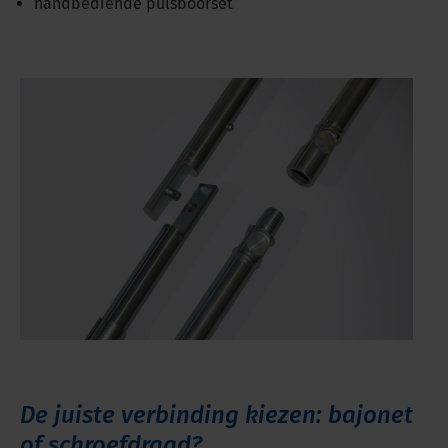
handbediende pulsboorset
De juiste verbinding kiezen: bajonet
of schroefdraad?