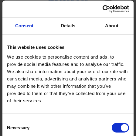
Consent
Details
About
This website uses cookies
We use cookies to personalise content and ads, to
Rhizon-bodemvochtmonsternemers
provide social media features and to analyse our traffic.
Unieke monsternemer gemaakt van poreus
We also share information about your use of our site with
kunststofmateriaal (PES)
our social media, advertising and analytics partners who
Pot-, cilinder- en kolomonderzoek
may combine it with other information that you’ve
provided to them or that they’ve collected from your use
Minimale verstoring van hydraulische eigenschappen
of their services.
van de bodem
Consent
Necessary
Selection