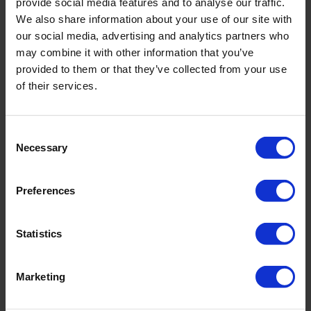
provide social media features and to analyse our traffic.
We also share information about your use of our site with
De Scheibler methode
our social media, advertising and analytics partners who
may combine it with other information that you’ve
Bij deze methode wordt het carbonaatgehalte van de
provided to them or that they’ve collected from your use
bodem op volumetrische wijze bepaald. Door zoutzuur
of their services.
toe te voegen worden de in het monster aanwezige
carbonaten omgezet in CO2, wat het water in de buret
Consent
die wordt belucht (maatverdeling in ml) doet stijgen.
Necessary
Selection
Het verschil in niveau is een indicatie van de
hoeveelheid vrijgekomen CO2, waaruit het kalkgehalte
Preferences
kan worden berekend. Dit gehalte wordt uitgedrukt in
equivalenten calcium-carbonaat.
Statistics
Voordelen in vergelijking met andere methoden (zoals
Marketing
die van Wesemael en Anderson) zijn: