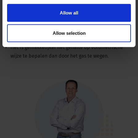
Geen oven nodig om de silicagel te drogen
Geen andere chemicaliën nodig
Allow all
Geen lange wachttijden
Geen zeer nauwkeurige weeginstrumenten nodig
Allow selection
Minder kwetsbare glazen onderdelen
Het is gemakkelijker het gehalte op volumetrische
wijze te bepalen dan door het gas te wegen.