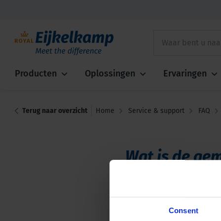
Producten
Oplossingen
Ervaringen
Terug naar overzicht
Home
Service & support
FAQ
Wat is de gem
✓
Wij hanteren een doorlo
een doorlooptijd van gemi
Consent