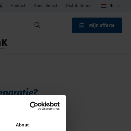
ij
Contact
Sonic Select
Distributeurs
NL
Mijn offerte
ROAK
eparatie?
tvangt (indien gewenst) en
zenden.
About