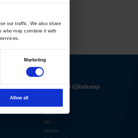
se our traffic. We also share
ers who may combine it with
 services.
Marketing
Over Royal Eijkelkamp
Over ons
Allow all
Distributeurs
Retour
FAQ
Contact