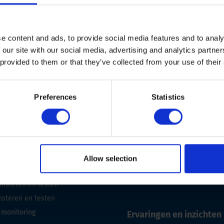
t
e content and ads, to provide social media features and to analy
 our site with our social media, advertising and analytics partn
 provided to them or that they’ve collected from your use of their
Preferences
Statistics
n en onderhoud
Oplossingen
en
Voor toepassingen
Allow selection
PT)
Voor industrieën
steren en testen
steren en testen
 monitoring
Ervaringen en inzichten