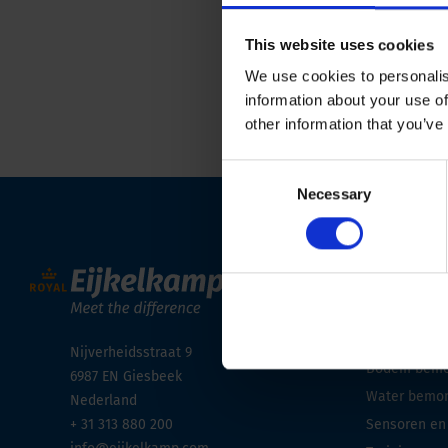
This website uses cookies
Terug naar overzich
We use cookies to personalis
information about your use of
other information that you’ve
Consent
Necessary
Selection
Producte
Sonisch bor
Sonderen (C
Nijverheidsstraat 9
Bodem bemon
6987 EN
Giesbeek
Water bemon
Nederland
+ 31 313 880 200
Sensoren en