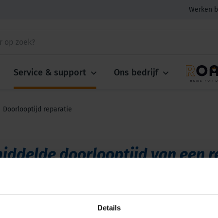
Werken b
Service & support
Ons bedrijf
Doorlooptijd reparatie
iddelde doorlooptijd van een r
optijd van gemiddeld 2 werkdagen tot u een kostenopgave on
ddeld 4 werkdagen tot wij uw gerepareerde apparatuur terug
Details