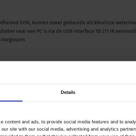
frarood licht, kunnen zowel gekleurde als kleurloze watermo
taten naar een PC is via de USB-interface TB 211 IR eenvoudi
 inbegrepen.
Details
e content and ads, to provide social media features and to analy
 our site with our social media, advertising and analytics partn