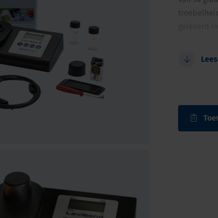
troebelhei
geleverd in
USB-inte
Lees
Bereik 0,
Meting vo
Meting me
Toe