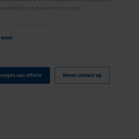
makkelijk te gebruiken in het veld.
e van nauwkeurigheid
mpact formaat; gemakkelijk te vervoeren
 meer
antitatieve resultaten in vele gevallen na 1 minuut
thoden kunnen tegelijkertijd worden opgeslagen met
an de barcodestroken op de reflectometer
etingen kunnen met één druk op de knop worden
voegen aan offerte
Neem contact op
en, weergegeven en naar een PC worden verzonden
l en milieuproblemen; de teststrips zijn biologisch
aar