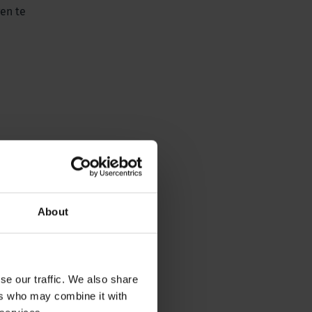
gen te
n nitraten
About
se our traffic. We also share
ers who may combine it with