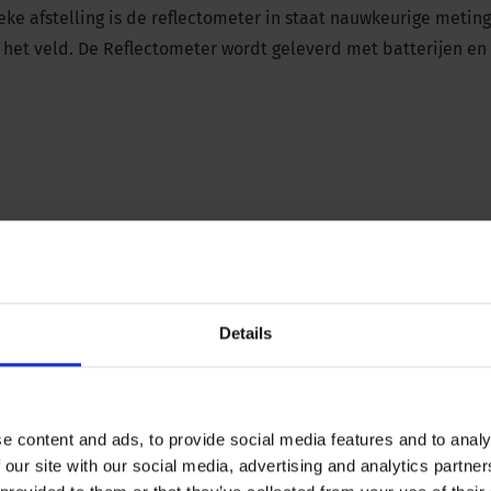
ieke afstelling is de reflectometer in staat nauwkeurige metin
 het veld. De Reflectometer wordt geleverd met batterijen en
sinfectiemiddelen en vitaminen, evenals koelsmeermiddelen e
Details
e content and ads, to provide social media features and to analy
 our site with our social media, advertising and analytics partn