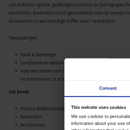
zijn dubbele optiek, golflengtecorrectie en ladingsspecif
verrichten. Bovendien is hij gemakkelijk mee te nemen in
accessoires in een handige koffer (excl. teststrips).
Toepassingen
Food & Beverage
Landbouw en waterindustrie
Voor het testen van de aan- en afwezigheid van de
en ammonium in schoon en vuil water.
Consent
Set bevat
This website uses cookies
RQFlex Reflectometer
We use cookies to personalis
Batterijen
information about your use of
Accessoires