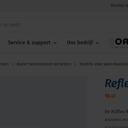
Werken b
Service & support
Ons bedrijf
rieën
Water bemonsteren en testen
Testkits voor waterkwalitei
Refl
18.41
De RQflex R
anionen en
plantmateri