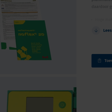
daardoor ge
Hoge mat
Klein, co
Lees
Snelle kw
Tot 5 me
behulp v
Tot 50 m
Toe
opgeslag
Geen afva
afbreekb