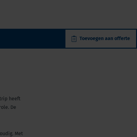
Toevoegen aan offerte
trip heeft
role. De
voudig. Met