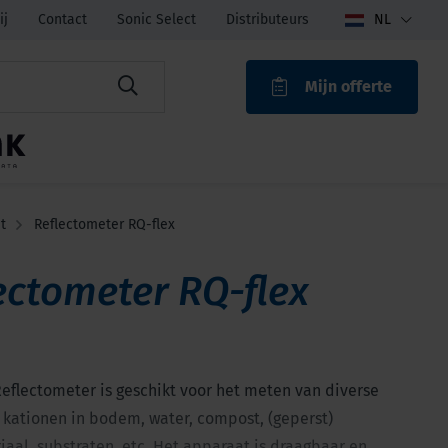
ij
Contact
Sonic Select
Distributeurs
NL
Mijn offerte
ROAK
t
Reflectometer RQ-flex
ectometer RQ-flex
eflectometer is geschikt voor het meten van diverse
 kationen in bodem, water, compost, (geperst)
aal, substraten, etc. Het apparaat is draagbaar en