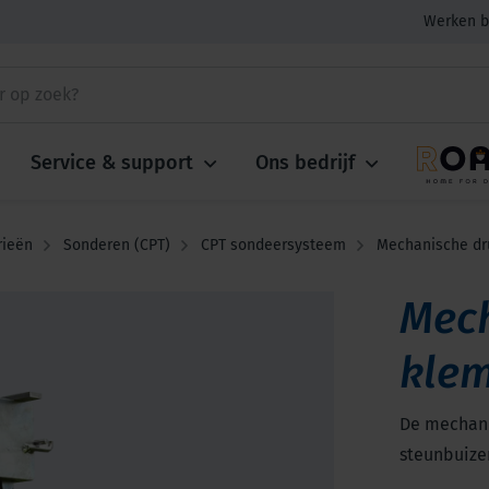
Werken b
Service & support
Ons bedrijf
rieën
Sonderen (CPT)
CPT sondeersysteem
Mechanische dr
Mech
kle
De mechani
steunbuize