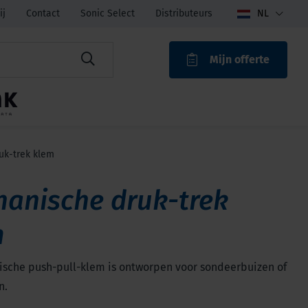
ij
Contact
Sonic Select
Distributeurs
NL
Mijn offerte
ROAK
uk-trek klem
anische druk-trek
m
sche push-pull-klem is ontworpen voor sondeerbuizen of
n.