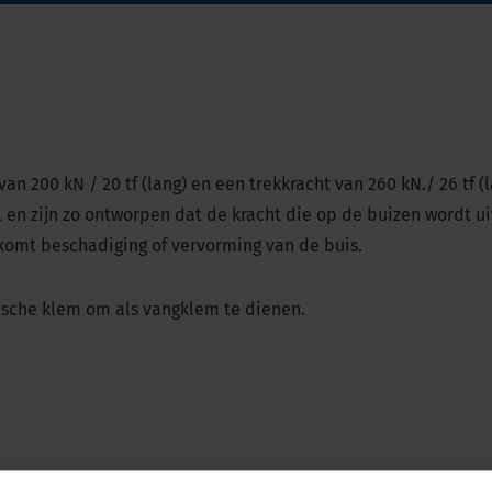
 200 kN / 20 tf (lang) en een trekkracht van 260 kN./ 26 tf (l
en zijn zo ontworpen dat de kracht die op de buizen wordt u
rkomt beschadiging of vervorming van de buis.
che klem om als vangklem te dienen.