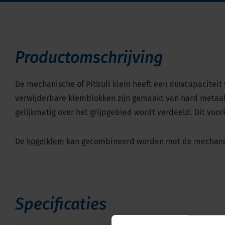
Productomschrijving
De mechanische of Pitbull klem heeft een duwcapaciteit van
verwijderbare klemblokken zijn gemaakt van hard metaal 
gelijkmatig over het grijpgebied wordt verdeeld. Dit voo
De
kogelklem
kan gecombineerd worden met de mechanis
Specificaties