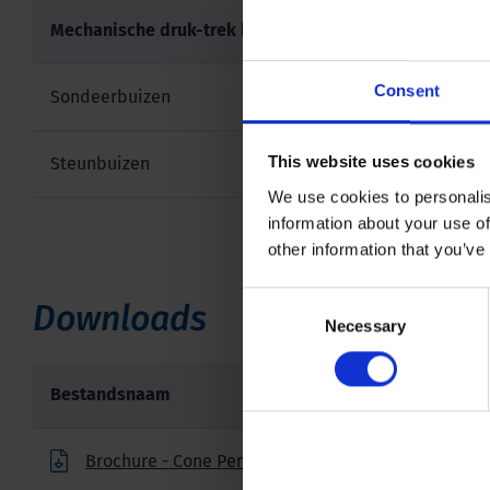
Mechanische druk-trek klem
Consent
Sondeerbuizen
This website uses cookies
Steunbuizen
We use cookies to personalis
information about your use of
other information that you’ve
Consent
Downloads
Necessary
Selection
Bestandsnaam
Brochure - Cone Penetration Testing Products