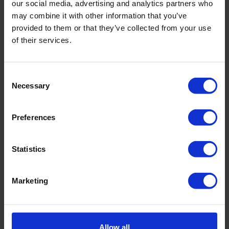
our social media, advertising and analytics partners who
may combine it with other information that you’ve
provided to them or that they’ve collected from your use
of their services.
Consent
Necessary
Selection
Preferences
Conussen
Statistics
Nauwkeurige, duurzame instrumenten voor
bodemonderzoek
Marketing
Verschillende diameters en sensormeetbereiken voor
een breed scala aan toepassingen
De juiste conus voor elk project
Allow all