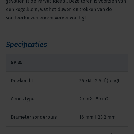
gevallen is de Parvus ideaal. Deze toren is voorzien van
een kogelklem, wat het duwen en trekken van de
sondeerbuizen enorm vereenvoudigt.
Specificaties
SP 35
Duwkracht
35 kN | 3.5 tf (long)
Conus type
2 cm2 | 5 cm2
Diameter sonderbuis
16 mm | 25,2 mm