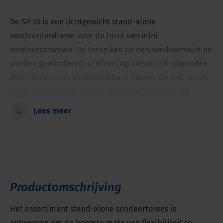
De SP 35 is een lichtgewicht stand-alone
sondeerduwframe voor de inzet van mini
sondeerconussen. De toren kan op een sondeermachine
worden gemonteerd, of direct op vrijwel elk oppervlak
door middel van de beschikbare frames. De unit wordt
aangedreven door een meegeleverd, lichtgewicht
hydraulisch aggregaat.
Lees meer
Eenvoudig te verplaatsen en vervoeren, lichtgewicht
en compact
Geschikt voor sonderingen op de meest uitdagende
locaties
Productomschrijving
Beperkte slag voor gebruik op plekken met weinig
hoofdruimte
Het assortiment stand-alone sondeertorens is
ontworpen om de hoogste mate van flexibiliteit te