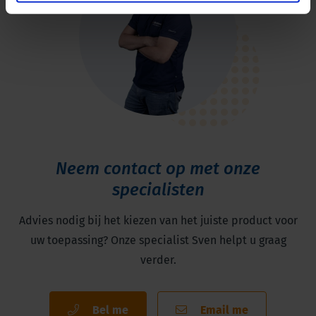
Neem contact op met onze
specialisten
Advies nodig bij het kiezen van het juiste product voor
uw toepassing? Onze specialist Sven helpt u graag
verder.
Bel me
Email me