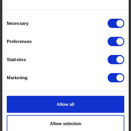
Gewicht
100 kg | 220 lbs
Consent
Necessary
Selection
Downloads
Preferences
Bestandsnaam
Statistics
Brochure - CPT Pushers
Marketing
Brochure - Cone Penetration Testing Products
Allow all
Allow selection