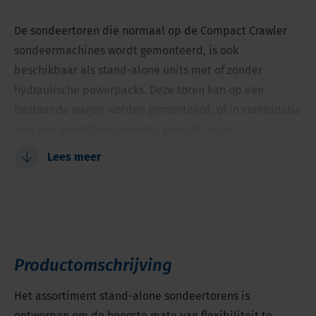
De sondeertoren die normaal op de Compact Crawler
sondeermachines wordt gemonteerd, is ook
beschikbaar als stand-alone units met of zonder
hydraulische powerpacks. Deze toren kan op een
bestaande wagen worden gemonteerd, of in combinatie
met een grondframe worden gebruikt voor
werkzaamheden in kelders en andere moeilijk
Lees meer
bereikbare locaties.
Zeer geschikt voor moeilijk bereikbare plekken
Geschikt voor losstaand gebruik
Goed te vervoeren op Compact Crawlers
Productomschrijving
Korte slag, voor plekken met weinig hoofdruimte
Veelzijdig, met verschillende montage opties
Het assortiment stand-alone sondeertorens is
Kan worden bediend met lange hydraulische slangen
ontworpen om de hoogste mate van flexibiliteit te