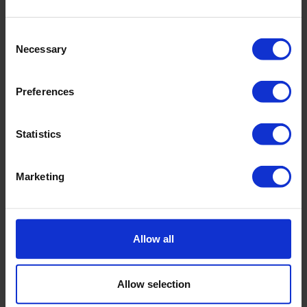
Manual 08.66 Surface Shear Test Apparatus
Consent
Necessary
Selection
Brochure 08.66 Oppervlakte Afschuifapparaat
Preferences
Statistics
Gerelateerde producten
Marketing
Allow all
Allow selection