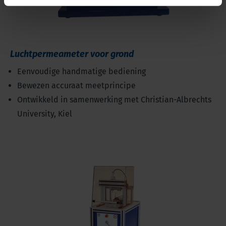
Luchtpermeameter voor grond
Eenvoudige handmatige bediening
Bewezen accuraat meetprincipe
Ontwikkeld in samenwerking met Christian-Albrechts
University, Kiel