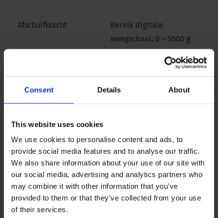
Afschuifkracht
Bereik digitale
weegschaal: 0 – 5000 g
Resolutie
5 g
Consent
Details
About
Afmetingen
50.5 x 24 x 21cm
This website uses cookies
Totaal gewicht
ongeveer 10 kg
We use cookies to personalise content and ads, to
provide social media features and to analyse our traffic.
We also share information about your use of our site with
our social media, advertising and analytics partners who
Downloads
may combine it with other information that you’ve
provided to them or that they’ve collected from your use
Bestandsnaam
of their services.