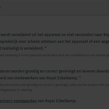
)
ij wordt verwijderd uit het apparaat en niet verzonden naar Ro
nsprakelijk voor schade ontstaan aan het apparaat of een opge
t (volledig) is verwijderd.
*
g wél aanwezig is in het apparaat wordt deze door ons verwijderd en een nieuwe g
ederen worden grondig en correct gereinigd en leveren daard
heid van medewerkers van Royal Eijkelkamp.
*
dat een product niet grondig en correct is gereinigd, zullen wij het product niet 
elingskosten in rekening.
privacy voorwaarden
van Royal Eijkelkamp.