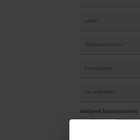
Land
*
Telefoonnummer
*
E-mailadres
*
Uw referentie
Afwijkend facturatieadres
Nee
Ja