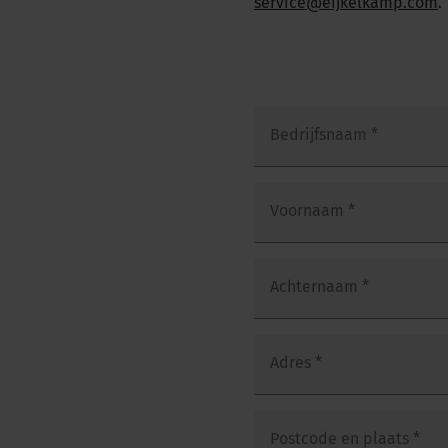
service@eijkelkamp.com
.
Bedrijfsnaam
*
Voornaam
*
Achternaam
*
Adres
*
Postcode en plaats
*