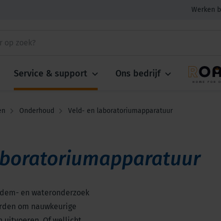
Werken b
Service & support
Ons bedrijf
en
Onderhoud
Veld- en laboratoriumapparatuur
aboratoriumapparatuur
odem- en wateronderzoek
orden om nauwkeurige
 uitvoeren. Of wellicht