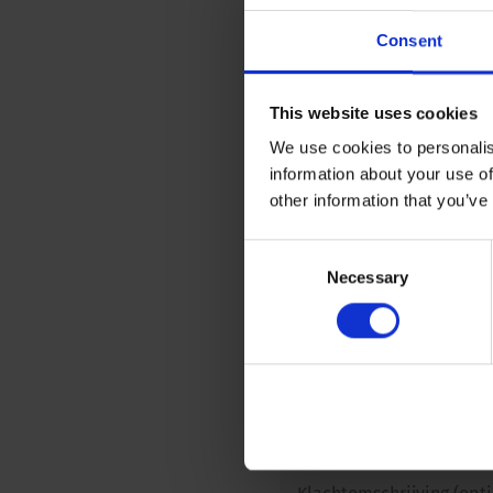
Product details
Consent
Artikelnaam en numme
This website uses cookies
We use cookies to personalis
Purchase Order nummer
information about your use of
other information that you’ve
Upload uw Purchase Order
Consent
Necessary
Selection
Wat is uw onderhoudsverz
Kalibratie
Onderhoud
Reparatie