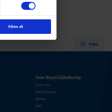
Allow all
Print
Over Royal Eijkelkamp
Over ons
Distributeurs
Retour
FAQ