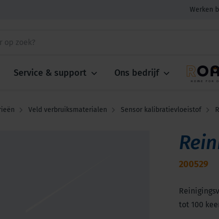
Werken b
Service & support
Ons bedrijf
rieën
Veld verbruiksmaterialen
Sensor kalibratievloeistof
R
Rein
200529
Reinigingsvl
tot 100 kee