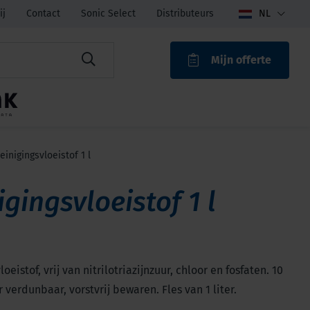
ij
Contact
Sonic Select
Distributeurs
NL
Mijn offerte
ROAK
einigingsvloeistof 1 l
igingsvloeistof 1 l
oeistof, vrij van nitrilotriazijnzuur, chloor en fosfaten. 10
r verdunbaar, vorstvrij bewaren. Fles van 1 liter.