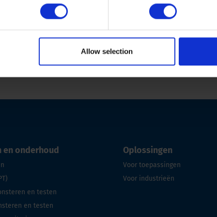
Allow selection
n en onderhoud
Oplossingen
en
Voor toepassingen
PT)
Voor industrieën
steren en testen
steren en testen