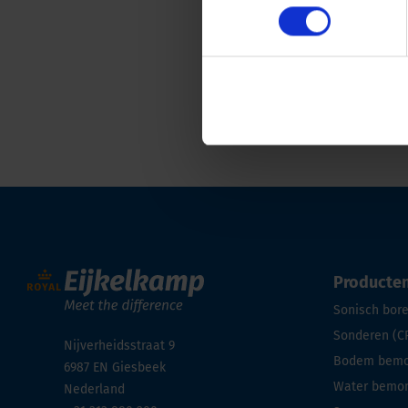
Producte
Sonisch bor
Sonderen (C
Nijverheidsstraat 9
Bodem bemon
6987 EN
Giesbeek
Water bemon
Nederland