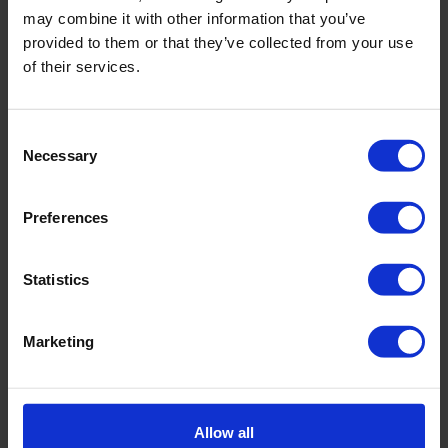
may combine it with other information that you’ve
Gewicht
2,68 kg
provided to them or that they’ve collected from your use
of their services.
Consent
Downloads
Necessary
Selection
Bestandsnaam
Preferences
Handleiding 06.06 Handpenetrometer voor
Statistics
toplagen
Marketing
Gerelateerde producten
Allow all