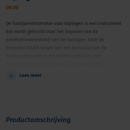
06.06
De handpenetrometer voor toplagen is een instrument
dat wordt gebruikt voor het bepalen van de
penetratieweerstand van de toplagen. Door de
beperkte totale lengte van het apparaat kan de
handpenetrometer ook worden gebruikt voor
horizontale metingen, zoals in de wanden van
profielkuilen.
Lees meer
Bepaal eenvoudig de dichtheid van toplagen
Goede metingen bij 15x de conusdiameter
Hangwijzer voor een gemakkelijke uitlezing
Duurzaam
Productomschrijving
In de fabriek gekalibreerde verwisselbare veren
Horizontale metingen zijn mogelijk