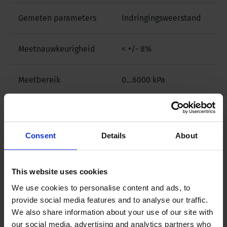
Gemeten parameters
Indringingsweerstand
Meetnauwkeurigheid
< +/- 8%
Meetbereik
0...6000 kPa
Materiaal van het
Roestvrij staal, staal,
product
ander materiaal
Consent
Details
About
Afleesnauwkeurigheid
1%
This website uses cookies
Registratie type
Analoog
We use cookies to personalise content and ads, to
provide social media features and to analyse our traffic.
We also share information about your use of our site with
Verpakkingsafmetingen
41 x 30 x 9 cm
our social media, advertising and analytics partners who