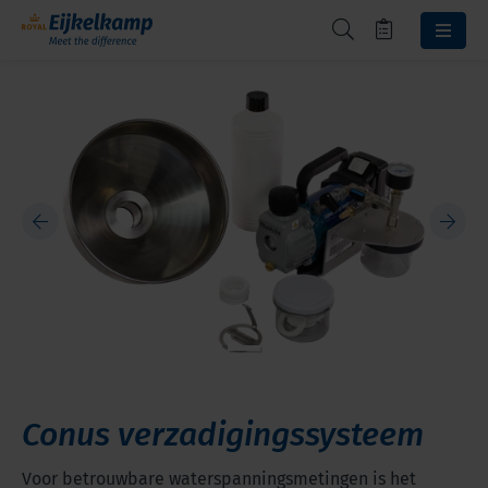
Conus verzadigingssysteem
Voor betrouwbare waterspanningsmetingen is het