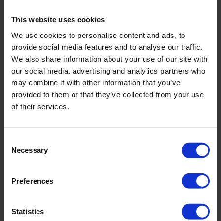
This website uses cookies
Sondeertoren 200 kN
We use cookies to personalise content and ads, to
provide social media features and to analyse our traffic.
Zeer geschikt voor moeilijk bereikbare plekken
We also share information about your use of our site with
Goed te vervoeren op Compact Crawlers
our social media, advertising and analytics partners who
Kan worden geleverd met korte slag, voor plekken
may combine it with other information that you’ve
met weinig hoofdruimte
provided to them or that they’ve collected from your use
of their services.
Consent
Necessary
Selection
Preferences
Statistics