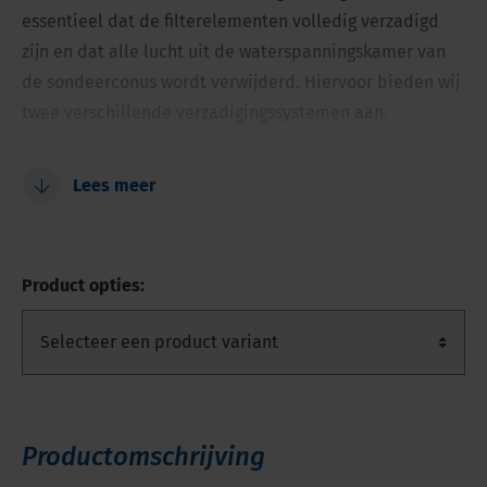
essentieel dat de filterelementen volledig verzadigd
zijn en dat alle lucht uit de waterspanningskamer van
de sondeerconus wordt verwijderd. Hiervoor bieden wij
twee verschillende verzadigingssystemen aan.
Voor betrouwbare waterspanning metingen
Lees meer
Eenvoudige verzadiging van conus filterringen
Voldoet aan ISO standard Class 1
Product opties:
Productomschrijving