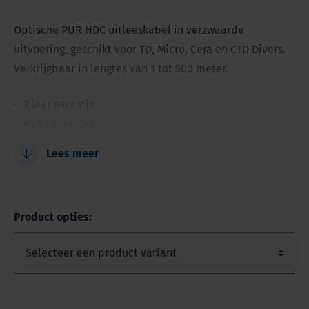
Optische PUR HDC uitleeskabel in verzwaarde
uitvoering, geschikt voor TD, Micro, Cera en CTD Divers.
Verkrijgbaar in lengtes van 1 tot 500 meter.
2 jaar garantie
RVS connector
Extra dik PUR materiaal
Lees meer
Hoge kwaliteit kabel
Geschikt voor dieptes groter dan 50 m
Product opties: