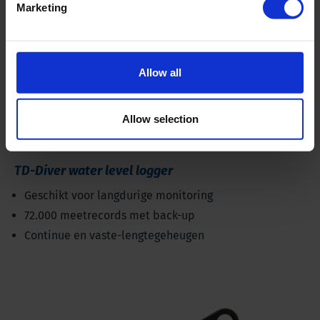
Marketing
Allow all
Allow selection
TD-Diver water level logger
Geschikt voor langdurige monitoring
72.000 meetrecords met back-up
Continue en vaste-lengtegeheugen