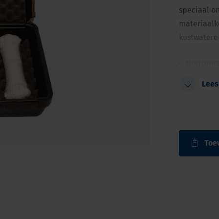
speciaal o
materiaalk
kustwatere
Horizonta
Inclusief
Lees
Minimale
Complete
Toe