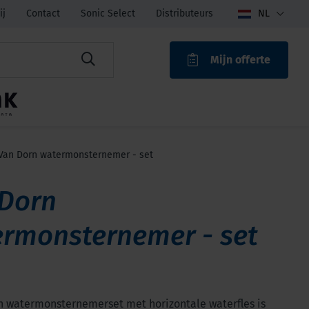
ij
Contact
Sonic Select
Distributeurs
NL
Mijn offerte
ROAK
Van Dorn watermonsternemer - set
Dorn
rmonsternemer - set
n watermonsternemerset met horizontale waterfles is