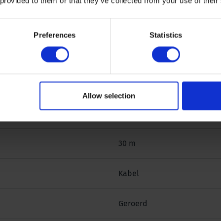
 provided to them or that they’ve collected from your use of their
Preferences
Statistics
10 x 10 x 30 cm
Punt bemonsering
Allow selection
PVC, ander materiaal
30 m
Kabel
Geroerd