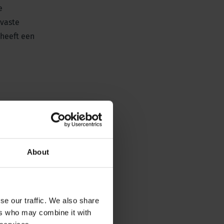
e
 vaste
 heeft een
About
se our traffic. We also share
ers who may combine it with