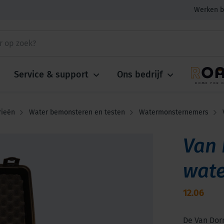
Werken b
Service & support
Ons bedrijf
rieën
Water bemonsteren en testen
Watermonsternemers
Van 
wate
12.06
De Van Dor