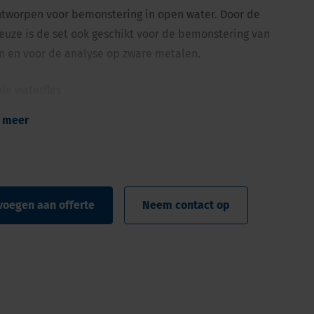
ntworpen voor bemonstering in open water. Door de
euze is de set ook geschikt voor de bemonstering van
n en voor de analyse op zware metalen.
le waterfles
 analyse op zware metalen in kustwateren
 meer
 verontreiniging
 set
voegen aan offerte
Neem contact op