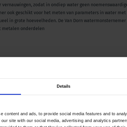
or vernauwingen, zodat in ondiep water geen noemenswaardig
mer ook geschikt voor het meten van parameters in water met
ntueel in grote hoeveelheden. De Van Dorn watermonsternemer
met metalen onderdelen
Details
e content and ads, to provide social media features and to analy
 our site with our social media, advertising and analytics partn