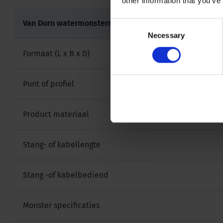
other information that you’ve
Van Dorn watermonsternemer - set
Consent
Necessary
Selection
Formaat (L x B x D)
Punt of profiel
Product materiaal
Stang- of kabellengte
Stang -of kabelbediend
Monster specificaties