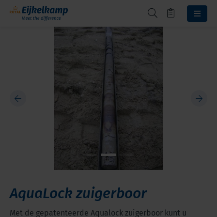
AquaLock zuigerboor
Met de gepatenteerde Aqualock zuigerboor kunt u