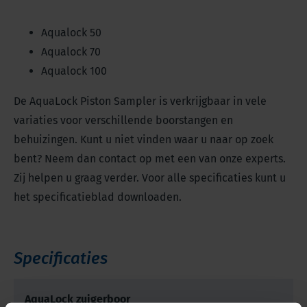
Aqualock 50
Aqualock 70
Aqualock 100
De AquaLock Piston Sampler is verkrijgbaar in vele
variaties voor verschillende boorstangen en
behuizingen. Kunt u niet vinden waar u naar op zoek
bent? Neem dan contact op met een van onze experts.
Zij helpen u graag verder. Voor alle specificaties kunt u
het specificatieblad downloaden.
Specificaties
AquaLock zuigerboor