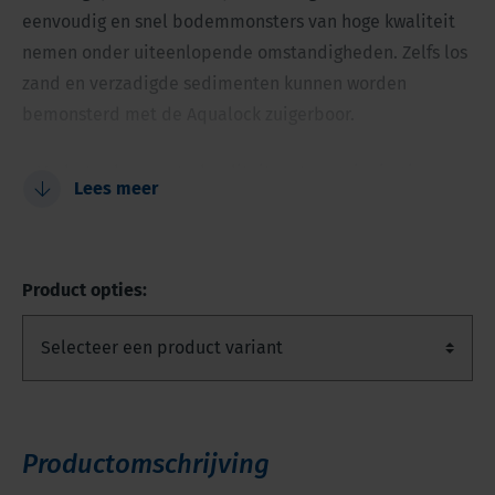
eenvoudig en snel bodemmonsters van hoge kwaliteit
nemen onder uiteenlopende omstandigheden. Zelfs los
zand en verzadigde sedimenten kunnen worden
bemonsterd met de Aqualock zuigerboor.
Verbeterde monsterkwaliteit en terugwinning in
Lees meer
ongeconsolideerde slibbodem
Vermindering van de kosten per monstermeter
Snel en nauwkeurig
Product opties:
Geen afvalstoffen
No casing needed
Productomschrijving