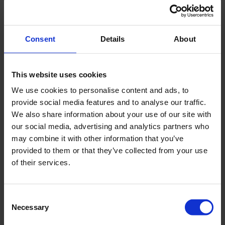
AquaLock Piston
50mm / 70mm /
zuigboor maten
100mm
Consent
Details
About
Materiaal type
Roestvrij staal
This website uses cookies
We use cookies to personalise content and ads, to
Liners beschikbaar
Ja
provide social media features and to analyse our traffic.
We also share information about your use of our site with
our social media, advertising and analytics partners who
Monster vanger
Synthetisch en
may combine it with other information that you’ve
roestvrij staal
provided to them or that they’ve collected from your use
of their services.
Downloads
Consent
Necessary
Selection