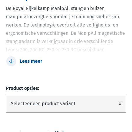
De Royal Eijkelkamp ManipAll stang en buizen
manipulator zorgt ervoor dat je team nog sneller kan
werken. De technologie overtreft alle veiligheids- en
ergonomische verwachtingen. De ManipAll magnetische
stanglaadarm is verkrijgbaar in drie verschillende
types: 200, 200 RC, 250 en 250 RC beschikbaar.
Lees meer
Verhoogt de productiviteit
Veiligere manier van werken
Grote variëteit van buizen mogelijk
Product opties:
Kan door slecht één persoon bediend worden
Grote magnetische kracht