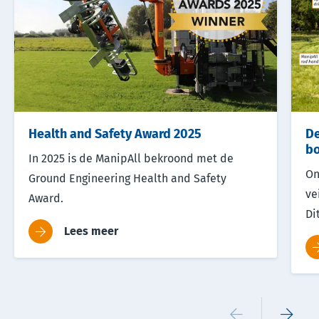
Health and Safety Award 2025
De
bo
In 2025 is de ManipAll bekroond met de
On
Ground Engineering Health and Safety
ve
Award.
Di
Lees meer