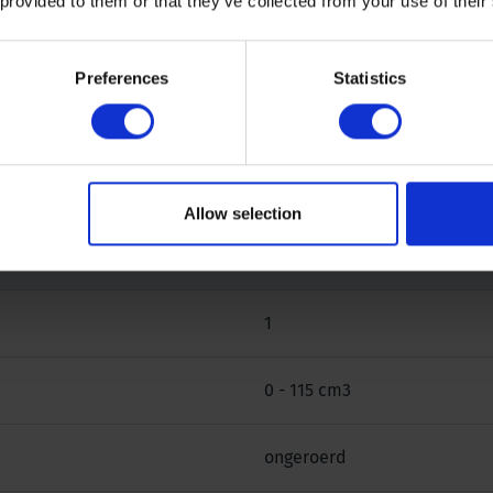
 provided to them or that they’ve collected from your use of their
n, dit kan worden voorkomen door een thermostaat in het
Preferences
Statistics
Allow selection
1
0 - 115 cm3
ongeroerd