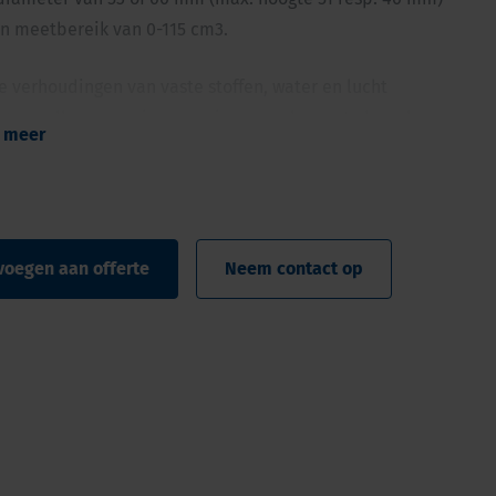
en meetbereik van 0-115 cm3.
 verhoudingen van vaste stoffen, water en lucht
ge, snelle en precieze manier om volumes te bepalen
 meer
d op het gebruik van volumetrische
nsterringen
ebruiken voor niet-poreuze materialen
ge calibratie
voegen aan offerte
Neem contact op