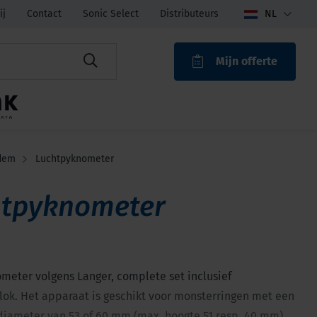
ij
Contact
Sonic Select
Distributeurs
NL
Mijn offerte
ROAK
odem
Luchtpyknometer
htpyknometer
meter volgens Langer, complete set inclusief
lok. Het apparaat is geschikt voor monsterringen met een
iameter van 53 of 60 mm (max. hoogte 51 resp. 40 mm)