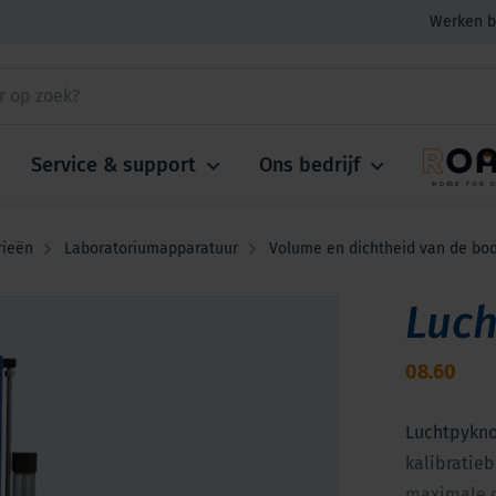
Werken b
Service & support
Ons bedrijf
rieën
Laboratoriumapparatuur
Volume en dichtheid van de b
Luc
08.60
Luchtpykno
kalibratieb
maximale d