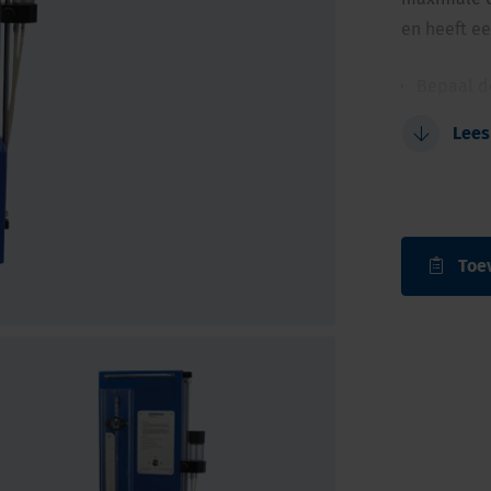
en heeft e
Bepaal de
Eenvoudi
Lees
Gebaseer
bodemmo
Ook te g
Eenvoudi
Toe