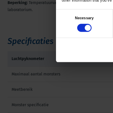
other information that you’ve
Beperking:
Temperatuurvariaties beïnvloeden de metinge
laboratorium.
Consent
Necessary
Selection
Specificaties
Luchtpyknometer
Maximaal aantal monsters
Meetbereik
Monster specificatie