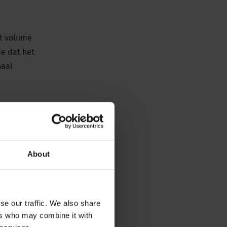
et volume
me dat het
haal
About
se our traffic. We also share
ers who may combine it with