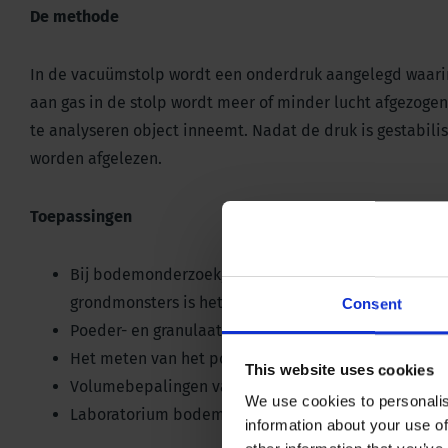
De methode
In de vacuümstolp wordt een onderdruk aangelegd waarin 
aan gas in de stolp wordt meer of minder lucht afgezogen
te analyseren object inneemt. Nadat de druk is gestabili
worden afgelezen.
Toepassingen
Bij bodemonderzoek, zoals het bepalen van de por
grondmonsters is het aan te raden om bodemmonste
Consent
Poeder- en granulaatonderzoek in de farmaceutisch
Het meten van het poriënvolume van asfalt (wegenb
This website uses cookies
Volumebepalingen van zaden, koffiebonen, peulvruc
We use cookies to personalis
Laboratorium bodemdichtheidsmetingen
information about your use of