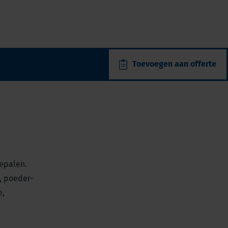
Toevoegen aan offerte
epalen.
, poeder-
e,