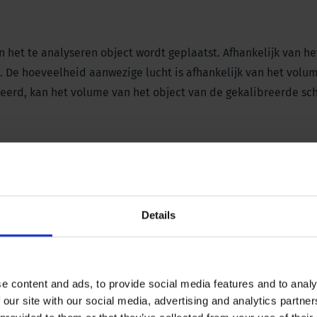
het te analyseren object wordt geplaatst. Afhankelijk van h
. De hoeveelheid aanwezige lucht is afhankelijk van het volu
seerd, kan het volume van het object van de gekalibreerde sc
ositeit van bodemmonsters. Bij het ongestoord nemen van
rringen met een inhoud van 100 cc te gebruiken.
Details
e industrie
ouw) of klei en bakstenen (metselwerk)
hten etc. in de voedingsindustrie
e content and ads, to provide social media features and to analy
 our site with our social media, advertising and analytics partn