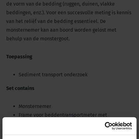
de vorm van de bedding (ruggen, duinen, vlakke
beddingen, enz.). Voor een succesvolle meting is kennis
van het reliëf van de bedding essentieel. De
monsternemer kan aan boord worden gelost met
behulp van de monstergoot.
Toepassing
Sediment transport onderzoek
Set contains
Monsternemer
Frame voor beddentransportmeter met
stabiliserende staartvin
Hendel