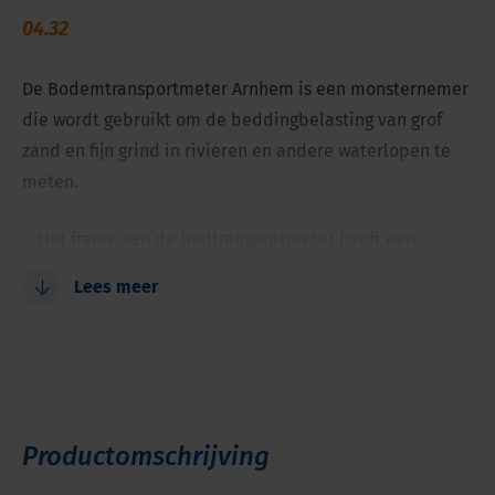
04.32
De Bodemtransportmeter Arnhem is een monsternemer
die wordt gebruikt om de beddingbelasting van grof
zand en fijn grind in rivieren en andere waterlopen te
meten.
Het frame van de bedtransportmeter heeft een
stabiliserende staartvin
Lees meer
Wordt gebruikt voor het meten van de bedbelasting
van grof zand en fijn grind
Door de opening kunnen water en fijne deeltjes
wegstromen
De mond is zo gevormd dat de beginsnelheid van het
Productomschrijving
water behouden blijft