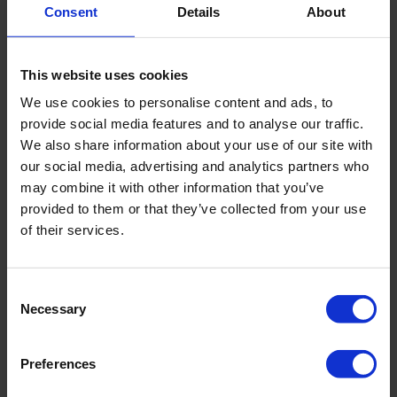
Bemonsteringsgoot
Consent
Details
About
This website uses cookies
Specificaties
We use cookies to personalise content and ads, to
provide social media features and to analyse our traffic.
Bodemtransportmeter
We also share information about your use of our site with
Arnhem - set
our social media, advertising and analytics partners who
may combine it with other information that you’ve
provided to them or that they’ve collected from your use
Maximale
> 10 m
of their services.
bemonsteringsdiepte
Consent
Product materiaal
Roestvrij staal, ijzer,
Necessary
Selection
ander materiaal
Preferences
Stang -of
Kabel