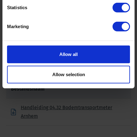
kabelbediend
Statistics
Pakgrootte
200 x 90 x 60 cm
Marketing
Gewicht
55 kg
Allow all
Downloads
Allow selection
Bestandsnaam
Handleiding 04.32 Bodemtransportmeter
Arnhem