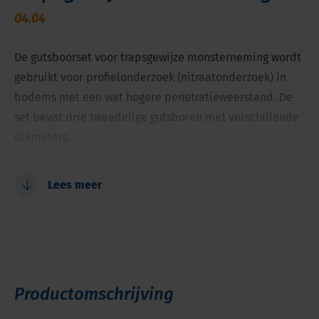
04.04
De gutsboorset voor trapsgewijze monsterneming wordt
gebruikt voor profielonderzoek (nitraatonderzoek) in
bodems met een wat hogere penetratieweerstand. De
set bevat drie tweedelige gutsboren met verschillende
diameters.
Begin groot en eindig smal om de trekkracht te
Lees meer
beperken
Gutsen van 40, 30 en 20 mm met een lengte van 30 cm
Voor bodems met een wat hogere
penetratieweerstand
Voor grondbemonstering boven grondwaterpeil
Productomschrijving
Ideaal voor milieukundig en archeologisch
bodemonderzoek