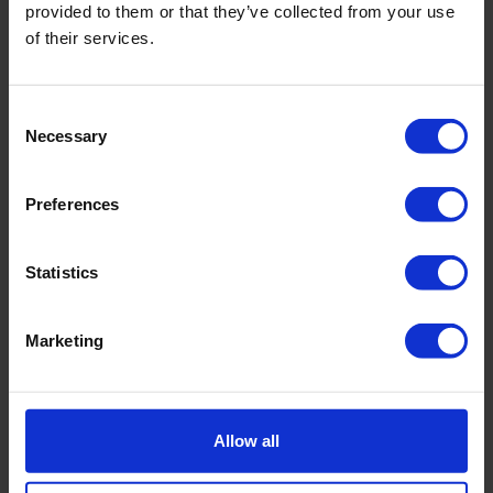
provided to them or that they’ve collected from your use
of their services.
Consent
Necessary
Selection
Preferences
Gutsboorset - voor toplagen
Statistics
Maximale bemonsteringsdiepte 25/60 cm
Extreem smalle boorlichamen; weinig wrijving
Marketing
Voor middelharde tot harde bodems
Allow all