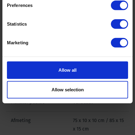
Preferences
Product materiaal
Roestvrij staal, ijzer
Statistics
Monster diameter
23 mm
Marketing
Monster lengte
50 or 100 mm
Monster specificaties
Ongeroerd
Allow all
Monster volume
25 or 50 ml
Allow selection
Monster positie
Verticaal
Afmeting
75 x 10 x 10 cm / 85 x 15
x 15 cm