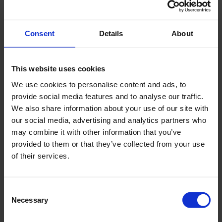
Beschikbaarheid
05.03
Graszodenmonsterboor - klein 5 cm
Consent
Details
About
05.10
Graszodenmonsterboor - groot 10 cm
This website uses cookies
We use cookies to personalise content and ads, to
Specificaties
provide social media features and to analyse our traffic.
We also share information about your use of our site with
Graszodenmonsterboor
our social media, advertising and analytics partners who
may combine it with other information that you’ve
provided to them or that they’ve collected from your use
Maximum root
5 mm
of their services.
thickness
Consent
Maximale
5 or 10 cm
Necessary
Selection
bemonsteringsdiepte