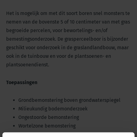
Het is mogelijk om met dit soort boren snel monsters te
nemen van de bovenste 5 of 10 centimeter van met gras
begroeide percelen, voor bewortelings- en/of
bemestingsonderzoek. De grasperceelboor is bijzonder
geschikt voor onderzoek in de graslandlandbouw, maar
ook in de tuinbouw en voor de plantsoenen- en
plantsoenendienst.
Toepassingen
Grondbemonstering boven grondwaterspiegel
Milieukundig bodemonderzoek
Ongestoorde bemonstering
Wortelzone bemonstering