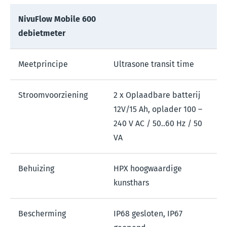
NivuFlow Mobile 600
debietmeter
Meetprincipe
Ultrasone transit time
Stroomvoorziening
2 x Oplaadbare batterij
12V/15 Ah, oplader 100 –
240 V AC / 50..60 Hz / 50
VA
Behuizing
HPX hoogwaardige
kunsthars
Bescherming
IP68 gesloten, IP67