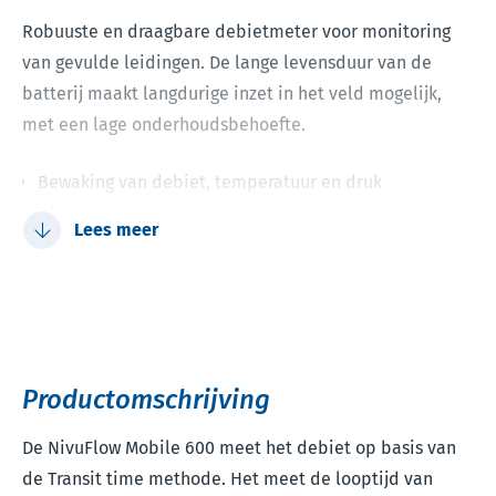
Robuuste en draagbare debietmeter voor monitoring
van gevulde leidingen. De lange levensduur van de
batterij maakt langdurige inzet in het veld mogelijk,
met een lage onderhoudsbehoefte.
Bewaking van debiet, temperatuur en druk
Ultrasonische transit time metingen
Lees meer
Extreem lange batterijlevensduur
Voor extreme milieuomstandigheden
IoT ready met wereldwijde 4G verbinding
Tot 2 meetpaden
Productomschrijving
De NivuFlow Mobile 600 meet het debiet op basis van
de Transit time methode. Het meet de looptijd van