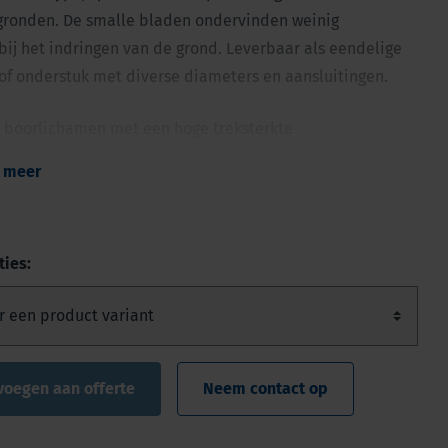
gronden. De smalle bladen ondervinden weinig
ij het indringen van de grond. Leverbaar als eendelige
of onderstuk met diverse diameters en aansluitingen.
boorlichamen met een hoge treksterkte
gevormde boorlichamen voor optimaal boren
 meer
sch staal voor alle soorten analyse
 te koppelen verlengstukken
ties:
voegen aan offerte
Neem contact op