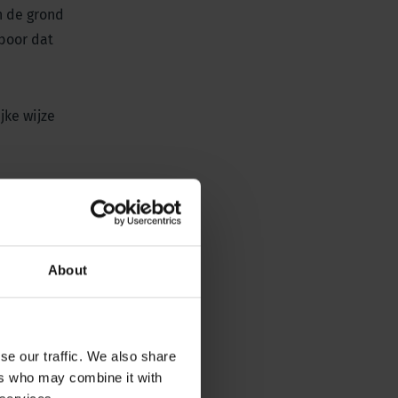
n de grond
dboor dat
jke wijze
About
se our traffic. We also share
ers who may combine it with