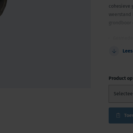
cohesieve 
weerstand b
grondboor 
Gesmede 
Perfect 
Lees
Niet-toxi
Snel aan
Product op
Toe