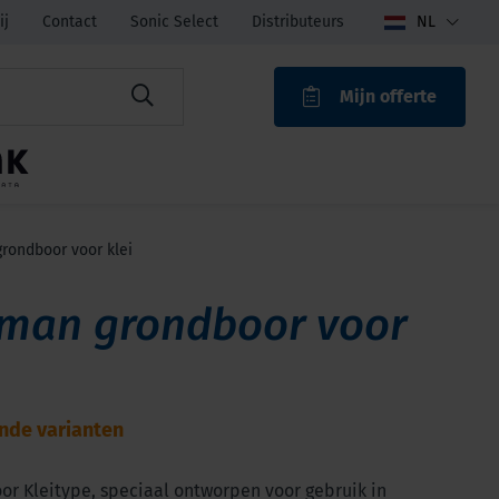
ij
Contact
Sonic Select
Distributeurs
NL
Mijn offerte
ROAK
rondboor voor klei
man grondboor voor
ende varianten
r Kleitype, speciaal ontworpen voor gebruik in