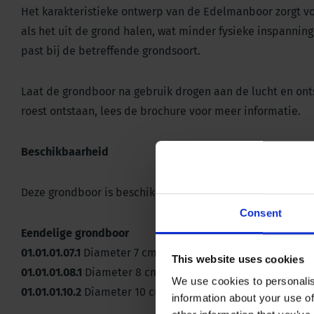
Het karakteristieke ontwerp van de Edelmanboor zorgt v
als het uit de grond halen, wat minder fysieke inspannin
past bij de betreffende grondsoort.
Laat de grondboor na gebruik drogen aan de lucht en ont
roest ontstaan, lees de brochure voor meer informatie.
Beschikbaarheid
Deze grondboor is beschikbaar met verschillende diamet
Consent
Eendelige grondboor
01.01.01.07.1
Diameter 7 cm
This website uses cookies
01.01.01.08.1
Diameter 8 cm
We use cookies to personalis
01.01.01.10.2
Diameter 10 cm
information about your use of