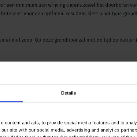
oor een minimum aan wrijving tijdens zowel het doorboren va
g betekent. Voor een optimaal resultaat kiest u het type gron
smet met zeep. Op deze grondboor zal met de tijd op natuurli
ers en verbindingen.
Details
e content and ads, to provide social media features and to analy
 our site with our social media, advertising and analytics partn