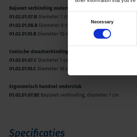
other information that you’ve
Bajonet verbinding onderstuk
Consent
01.02.01.07.B
Diameter 7 cm
Necessary
Selection
01.02.01.08.B
Diameter 8 cm
01.02.01.10.B
Diameter 10 cm
Conische draadverbinding onderstuk
01.02.01.07.C
Diameter 7 cm
01.02.01.10.C
Diameter 10 cm
Ergonomisch handvat onderstuk
01.02.01.07.BE
Bayonet verbinding, diameter 7 cm
Specificaties