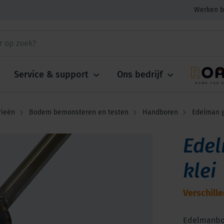
Werken b
Service & support
Ons bedrijf
rieën
Bodem bemonsteren en testen
Handboren
Edelman g
Edel
klei
Verschill
Edelmanboo